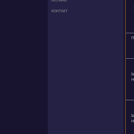
АЛУМНИ
КОНТАКТ
П
З
Н
З
Н