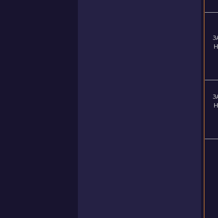
З
Н
З
Н