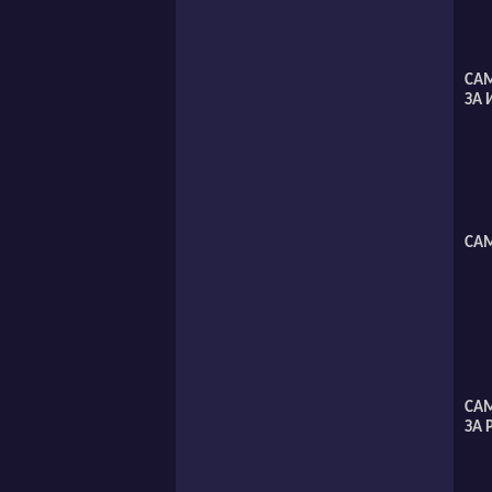
СА
ЗА 
САМ
СА
ЗА 