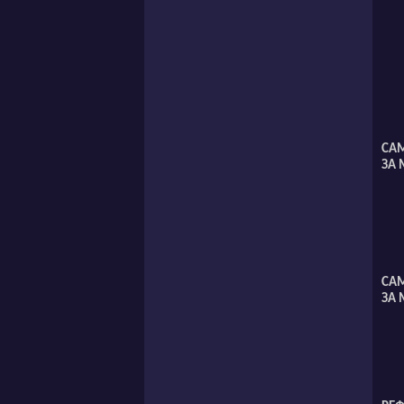
СА
ЗА 
СА
ЗА 