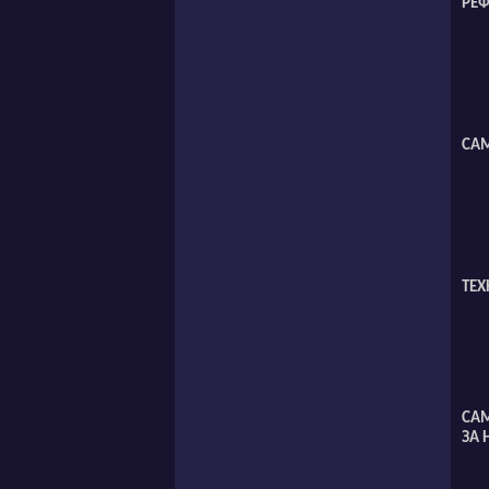
РЕФ
СА
ТЕ
СА
ЗА 