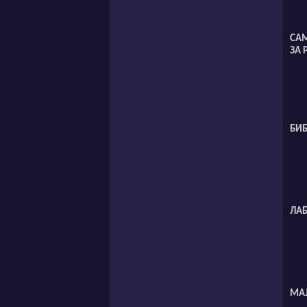
СА
ЗА 
БИ
ЛА
МА